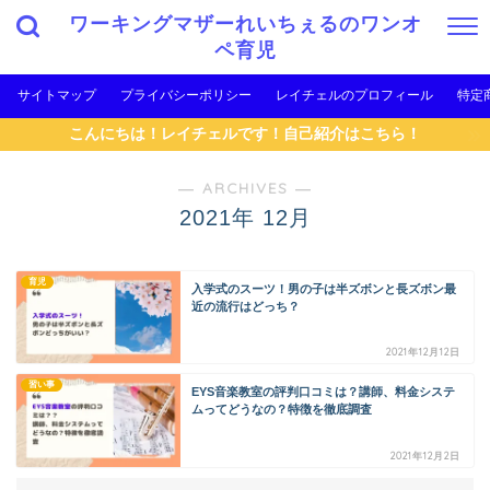
ワーキングマザーれいちぇるのワンオ
ペ育児
サイトマップ
プライバシーポリシー
レイチェルのプロフィール
特定
こんにちは！レイチェルです！自己紹介はこちら！
― ARCHIVES ―
2021年 12月
育児
入学式のスーツ！男の子は半ズボンと長ズボン最
近の流行はどっち？
2021年12月12日
習い事
EYS音楽教室の評判口コミは？講師、料金システ
ムってどうなの？特徴を徹底調査
2021年12月2日