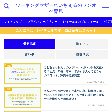
ワーキングマザーれいちぇるのワンオ
ペ育児
サイトマップ
プライバシーポリシー
レイチェルのプロフィール
特定
こんにちは！レイチェルです！自己紹介はこちら！
最新記事
働くママ
習い事
職場環境
話題
こどもちゃれんじのタブレットはいつから変更す
る？幼児（年長、年中、年少）さんってどうな
の？口コミ、評判を徹底調査！
2022年12月23日
話題
兵役の社会服務要員の仕事の内容、期間は？BTS
のSUGAや芸能人やアイドルが多い理由は？髪型
や自宅勤務など徹底調査！
2022年12月18日