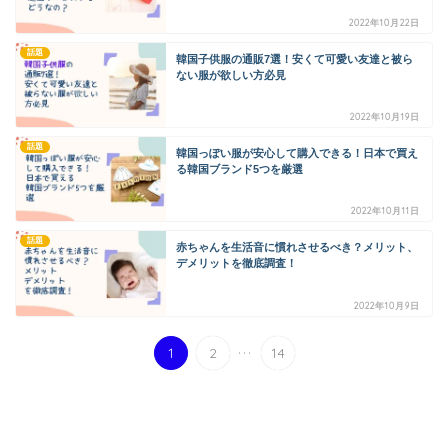
2022年10月22日
話題
韓国子供服の通販7選！安くて可愛い友達と被ら
ない服が欲しい方必見
2022年10月19日
話題
韓国っぽい服が安心して購入できる！日本で買え
る韓国ブランド5つを厳選
2022年10月11日
話題
赤ちゃんを生活音に慣れさせるべき？メリット、
デメリットを徹底調査！
2022年10月9日
...
1
2
14