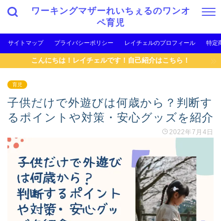
ワーキングマザーれいちぇるのワンオ
ペ育児
サイトマップ
プライバシーポリシー
レイチェルのプロフィール
特定
こんにちは！レイチェルです！自己紹介はこちら！
育児
子供だけで外遊びは何歳から？判断す
るポイントや対策・安心グッズを紹介
2022年7月4日