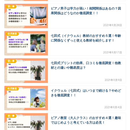
習い事
ピアノ男子は学力が高い！相関関係はあるの？因
果関係はどうなのか徹底調査！！
2021年9月28日
幼児教室
七田式（イクウェル）教材のおすすめ５選！年齢
に関係なくずっと使える教材を紹介します！
2021年9月17日
習い事
七田式プリントの効果、口コミを徹底調査！他教
材との違いや難易度は？
2021年9月9日
幼児教室
イクウェル（七田式）はいつまで続ける？やめど
きを徹底調査！！
2021年9月4日
習い事
ピアノ教室（大人クラス）のおすすめ４選！趣味
ではじめようと考えている方は必見！