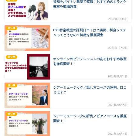
音痴をボイトレ教室で克服！おすすめのカラオケ
教室を徹底調査
2022年1月13日
習い事
EYS音楽教室の評判口コミは？講師、料金システ
ムってどうなの？特徴を徹底調査
2021年12月2日
習い事
オンラインのピアノレッスンのあるおすすめ教室
を徹底調査！！
2021年11月11日
習い事
シアーミュージック／話し方コースの評判、口コ
ミは？？
2021年10月5日
習い事
シアーミュージックの評判／ピアノコースを徹底
調査！！
2021年10月4日