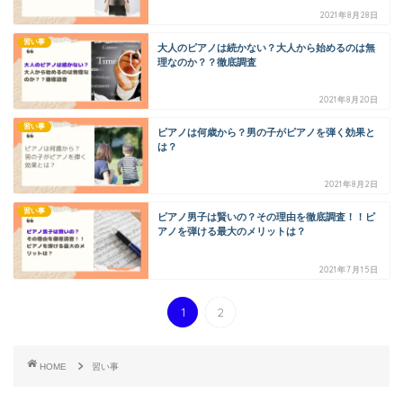
2021年8月28日
習い事
大人のピアノは続かない？大人から始めるのは無
理なのか？？徹底調査
2021年8月20日
習い事
ピアノは何歳から？男の子がピアノを弾く効果と
は？
2021年8月2日
習い事
ピアノ男子は賢いの？その理由を徹底調査！！ピ
アノを弾ける最大のメリットは？
2021年7月15日
1
2
HOME
習い事