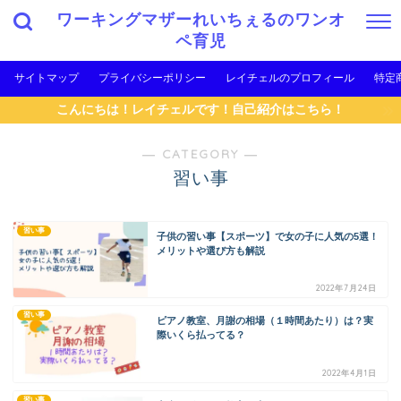
ワーキングマザーれいちぇるのワンオ
ペ育児
サイトマップ
プライバシーポリシー
レイチェルのプロフィール
特定
こんにちは！レイチェルです！自己紹介はこちら！
― CATEGORY ―
習い事
習い事
子供の習い事【スポーツ】で女の子に人気の5選！
メリットや選び方も解説
2022年7月24日
習い事
ピアノ教室、月謝の相場（１時間あたり）は？実
際いくら払ってる？
2022年4月1日
習い事