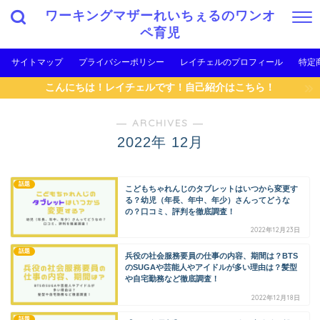
ワーキングマザーれいちぇるのワンオ
ペ育児
サイトマップ
プライバシーポリシー
レイチェルのプロフィール
特定
こんにちは！レイチェルです！自己紹介はこちら！
― ARCHIVES ―
2022年 12月
話題
こどもちゃれんじのタブレットはいつから変更す
る？幼児（年長、年中、年少）さんってどうな
の？口コミ、評判を徹底調査！
2022年12月23日
話題
兵役の社会服務要員の仕事の内容、期間は？BTS
のSUGAや芸能人やアイドルが多い理由は？髪型
や自宅勤務など徹底調査！
2022年12月18日
話題