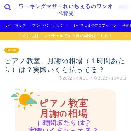
ワーキングマザーれいちぇるのワンオ
ペ育児
サイトマップ
プライバシーポリシー
レイチェルのプロフィール
特定
こんにちは！レイチェルです！自己紹介はこちら！
習い事
ピアノ教室、月謝の相場（１時間あた
り）は？実際いくら払ってる？
2022年4月1日
/
2022年10月1日