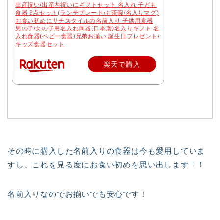
出産祝い/出産内祝いにギフトセット 名入れ 子ども
食器 3点セット(ランチプレート/お茶碗/名入りマグ)
お食い初めにサチスタイルの名前入り 子供用食器
男の子/女の子用名入れ陶器(日本製)名入りギフト 名
入れ食器(ベビー食器)兄弟お揃い 誕生日プレゼント/
キッズ食器セット
楽天で購入
その時に購入した名前入りの食器は今も愛用していま
すし、これを見る度にお食い初めを思い出します！！
名前入りなのでお揃いでも安心です！