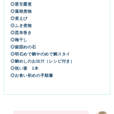
◎栗甘露煮
◎蓮根煮物
◎煮えび
◎ふき煮物
◎昆布巻き
◎梅干し
◎歯固めの石
◎明石めで鯛やのめで鯛スタイ
◎鯛めしのお出汁（レシピ付き）
◎祝い箸 1本
◎お食い初めの手順書