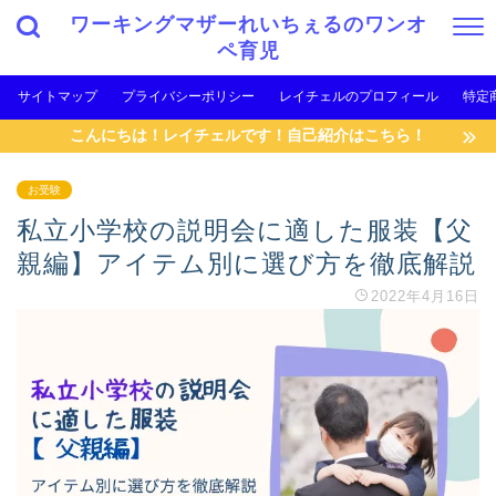
ワーキングマザーれいちぇるのワンオ
ペ育児
サイトマップ
プライバシーポリシー
レイチェルのプロフィール
特定
こんにちは！レイチェルです！自己紹介はこちら！
お受験
私立小学校の説明会に適した服装【父
親編】アイテム別に選び方を徹底解説
2022年4月16日