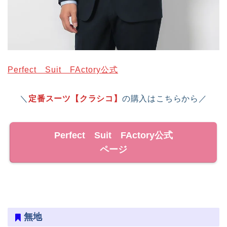
Perfect Suit FActory公式
＼
定番スーツ【クラシコ】
の購入はこちらから／
Perfect Suit FActory公式
ページ
無地