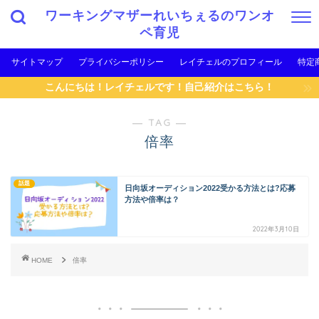
ワーキングマザーれいちぇるのワンオ
ペ育児
サイトマップ
プライバシーポリシー
レイチェルのプロフィール
特定
こんにちは！レイチェルです！自己紹介はこちら！
― TAG ―
倍率
話題
日向坂オーディション2022受かる方法とは?応募
方法や倍率は？
2022年3月10日
HOME
倍率