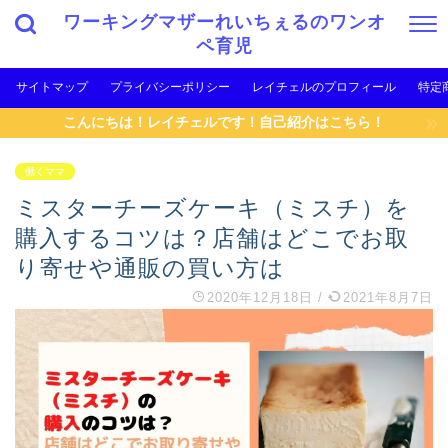
ワーキングマザーれいちぇるのワンオ
ペ育児
サイトマップ
プライバシーポリシー
レイチェルのプロフィール
特定
こんにちは！レイチェルです！自己紹介はこちら！
働くママ
ミスターチーズケーキ（ミスチ）を
購入するコツは？店舗はどこでお取
り寄せや通販の買い方は
2020年12月18日
/
2021年8月7日