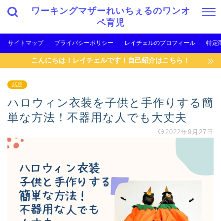
ワーキングマザーれいちぇるのワンオ
ペ育児
サイトマップ
プライバシーポリシー
レイチェルのプロフィール
特定
こんにちは！レイチェルです！自己紹介はこちら！
話題
ハロウィン衣装を子供と手作りする簡
単な方法！不器用な人でも大丈夫
2022年9月27日