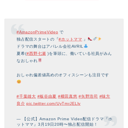
#AmazonPrimeVideo
で
独占配信スタートの『
#ホットママ
』
ドラマの舞台はアパレル会社AVRIL
夏希(
#西野七瀬
)を筆頭に、働いている社員がみん
なおしゃれ
おしゃれ偏差値高めのオフィスシーンも注目です
#千葉雄大
#板谷由夏
#横田真悠
#矢野浩司
#味方
良介
pic.twitter.com/UyTmrJELlv
— 【公式】Amazon Prime Video配信ドラマ『ホ
ットママ』3月19日20時〜独占配信開始！