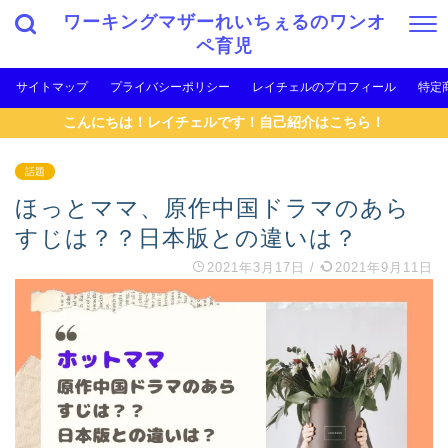
ワーキングマザーれいちぇるのワンオ
ペ育児
サイトマップ
プライバシーポリシー
レイチェルのプロフィール
特定
こんにちは！レイチェルです！自己紹介はこちら！
話題
ほっとママ、原作中国ドラマのあら
すじは？？日本版との違いは？
2021年3月17日
/
2021年9月11日