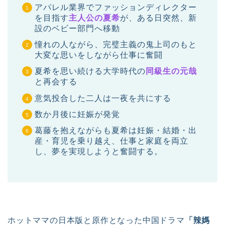
アパレル業界でファッションディレクター
を目指す
主人公の夏希
が、ある日突然、新
設のベビー部門へ移動
憧れの人ながら、完璧主義の鬼上司のもと
大変な思いをしながら仕事に奮闘
夏希を思い続ける大学時代の
同級生の元哉
と再会する
意気投合した二人は一夜を共にする
数か月後に妊娠が発覚
葛藤を抱えながらも夏希は妊娠・結婚・出
産・育児を乗り越え、仕事と家庭を両立
し、夢を実現しようと奮闘する。
ホットママの日本版と原作となった中国ドラマ
「辣媽