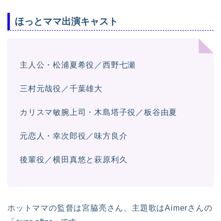
ほっとママ出演キャスト
主人公・松浦夏希役／西野七瀬
三村元哉役／千葉雄大
カリスマ敏腕上司・木島塔子役／板谷由夏
元恋人・幸次郎役／味方良介
後輩役／横田真悠と萩原利久
ホットママの監督は宮脇亮さん、主題歌はAimerさんの