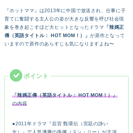
『ホットママ』は2013年に中国で放送され、仕事に子
育てに奮闘する主人公の姿が大きな反響を呼び社会現
象を巻き起こすほど大ヒットとなったドラマ
「辣媽正
傳（英語タイトル： HOT MOM！）」
が原作となって
いますので原作のあらすじも気になりますよね〜
「辣媽正傳（英語タイトル： HOT MOM！）」
の内容
●2011年ドラマ『后宮 甄環伝（宮廷の諍い
女）』で人気沸騰の孫儷（スン・リー）が主演