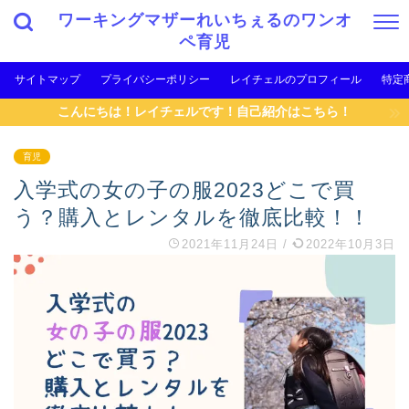
ワーキングマザーれいちぇるのワンオ
ペ育児
サイトマップ
プライバシーポリシー
レイチェルのプロフィール
特定
こんにちは！レイチェルです！自己紹介はこちら！
育児
入学式の女の子の服2023どこで買
う？購入とレンタルを徹底比較！！
2021年11月24日
/
2022年10月3日