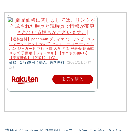
【送料無料】petit main プティマイン ワンピース＆
ジャケットセット 女の子 セレモニー コサージュ リ
ボン ジャガード 花柄 入園 入学 卒園 発表会 結婚式
キッズ 子供服【フォーマル】【ネコポス便NG】
【春夏新作】【2101】【C】
価格：17380円（税込、送料無料)
(2021/11/24時
点)
楽天で購入
花柄をジャカードで表現したワンピースと衿付きジャ