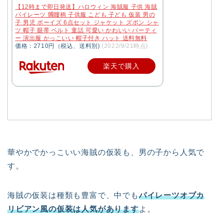
【12時まで即日発送】ハロウィン 海賊服 子供 海賊
パイレーツ 髑髏柄 子供服 こども 子ども 仮装 男の
子 男児 ボーイズ 6点セット ジャケット ズボン シャ
ツ 帽子 眼帯 ベルト 童話 可愛い かわいい パーティ
ー 演出服 かっこいい 帽子付き ハット 送料無料
価格：2710円（税込、送料別)
(2022/9/21時点)
楽天で購入
華やかでかっこいい海賊の仮装も、男の子から人気で
す。
海賊の仮装は種類も豊富で、中でも
パイレーツオブカ
リビアン風の仮装は人気があります
よ。