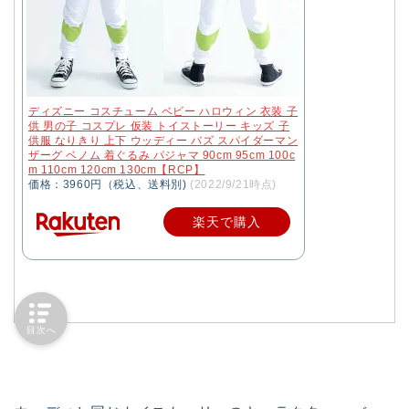
ディズニー コスチューム ベビー ハロウィン 衣装 子
供 男の子 コスプレ 仮装 トイストーリー キッズ 子
供服 なりきり 上下 ウッディー バズ スパイダーマン
ザーグ ベノム 着ぐるみ パジャマ 90cm 95cm 100c
m 110cm 120cm 130cm【RCP】
価格：3960円（税込、送料別)
(2022/9/21時点)
楽天で購入
目次へ