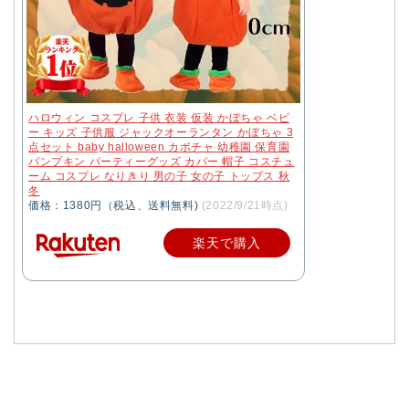
ハロウィン コスプレ 子供 衣装 仮装 かぼちゃ ベビ
ー キッズ 子供服 ジャックオーランタン かぼちゃ 3
点セット baby halloween カボチャ 幼稚園 保育園
パンプキン パーティーグッズ カバー 帽子 コスチュ
ーム コスプレ なりきり 男の子 女の子 トップス 秋
冬
価格：1380円（税込、送料無料)
(2022/9/21時点)
楽天で購入