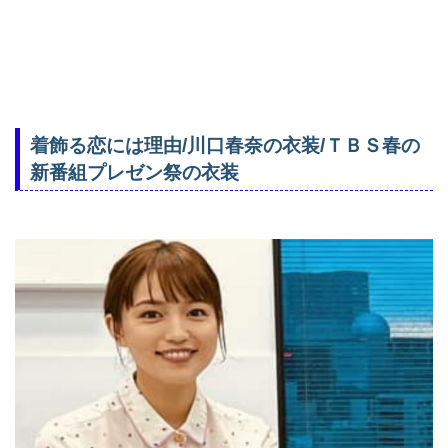
着飾る恋には理由/川口春奈の衣装/ＴＢＳ春の
新番組プレゼン祭の衣装