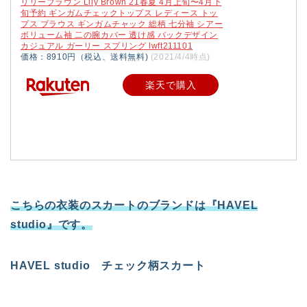
リリーブラウン Lily Brown 21春夏 4月上旬〜4月下
旬予約 ギンガムチェックトップス レディース トッ
プス ブラウス ギンガムチャック 総柄 七分袖 シアー
ボリューム袖 二の腕カバー 透け感 バックデザイン
カジュアル ガーリー スプリング lwft211101
価格：8910円（税込、送料無料)
(2021/4/4時点)
楽天で購入
こちらの衣装のスカートのブランドは『HAVEL
studio』です。
HAVEL studio チェック柄スカート