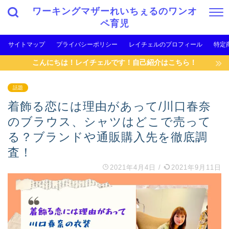
ワーキングマザーれいちぇるのワンオ
ペ育児
サイトマップ
プライバシーポリシー
レイチェルのプロフィール
特定
こんにちは！レイチェルです！自己紹介はこちら！
話題
着飾る恋には理由があって/川口春奈
のブラウス、シャツはどこで売って
る？ブランドや通販購入先を徹底調
査！
2021年4月4日
/
2021年9月11日