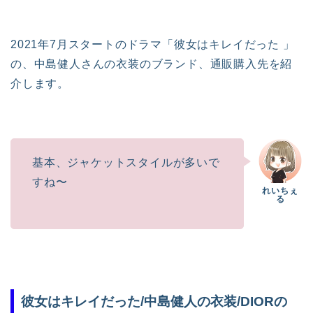
2021年7月スタートのドラマ「彼女はキレイだった 」
の、中島健人さんの衣装のブランド、通販購入先を紹
介します。
基本、ジャケットスタイルが多いで
すね〜
彼女はキレイだった/中島健人の衣装/DIORの