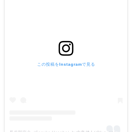
この投稿をInstagramで見る