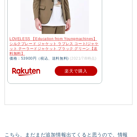
LOVELESS 【Education from Youngmachines】
シルクブレード ジャケット ラブレス コート/ジャケ
ット テーラードジャケット ブラック グリーン【送
料無料】
価格：53900円（税込、送料無料)
(2021/7/8時点)
楽天で購入
こちら、まだまだ追加情報出てくると思うので、情報