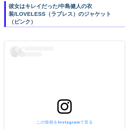
彼女はキレイだった/中島健人の衣
装/
LOVELESS（ラブレス）
のジャケット
（ピンク）
この投稿をInstagramで見る