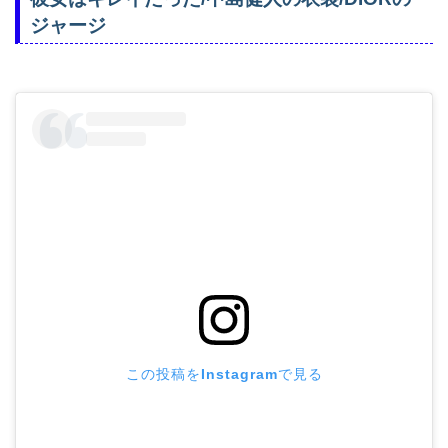
ジャージ
この投稿をInstagramで見る