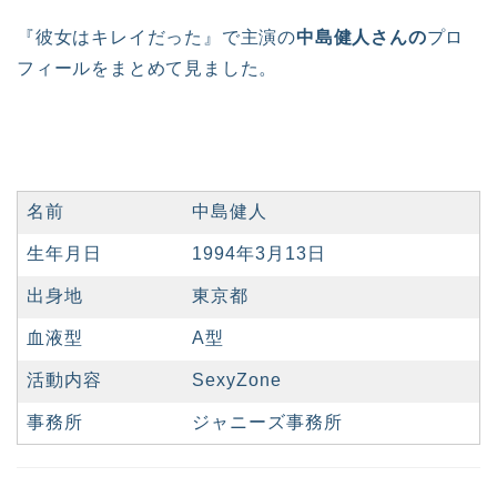
『彼女はキレイだった』で主演の
中島健人さんの
プロ
フィールをまとめて見ました。
名前
中島健人
生年月日
1994年3月13日
出身地
東京都
血液型
A型
活動内容
SexyZone
事務所
ジャニーズ事務所