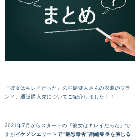
『彼女はキレイだった』の中島健人さんの衣装のブラ
ンド、通販購入先についてご紹介しました！！
2021年7月からスタートの『彼女はキレイだった』で
すが
イケメンエリートで“最恐毒舌”副編集長を演じる