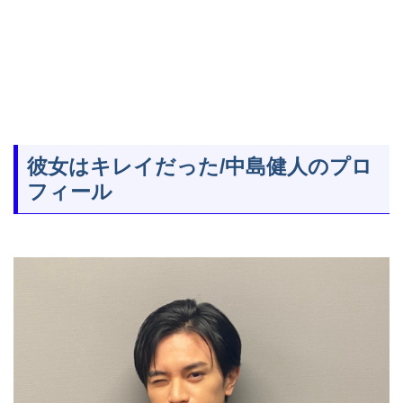
彼女はキレイだった/中島健人のプロ
フィール