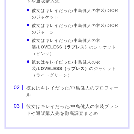
ドや通販購入先
彼女はキレイだった/中島健人の衣装/DIOR
のジャケット
彼女はキレイだった/中島健人の衣装/DIOR
のジャージ
彼女はキレイだった/中島健人の衣
装/
LOVELESS（ラブレス）
のジャケット
（ピンク）
彼女はキレイだった/中島健人の衣
装/
LOVELESS（ラブレス）
のジャケット
（ライトグリーン）
彼女はキレイだった/中島健人のプロフィー
ル
彼女はキレイだった/中島健人の衣装ブラン
ドや通販購入先を徹底調査まとめ