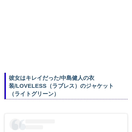
彼女はキレイだった/中島健人の衣
装/
LOVELESS（ラブレス）
のジャケット
（ライトグリーン）