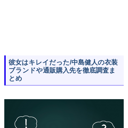
彼女はキレイだった/中島健人の衣装
ブランドや通販購入先を徹底調査ま
とめ