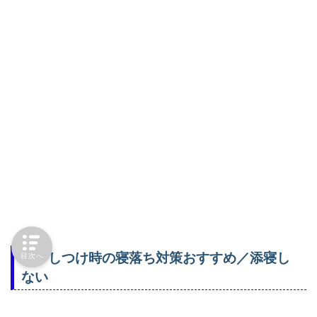
寝かしつけ時の寝落ち対策おすすめ／添寝し
目次へ
ない