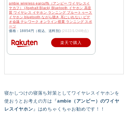
ambie wireless earcuffs（アンビー ワイヤレスイ
ヤカフ） (Asphalt Black) Bluetooth イヤホン 高音
質 ワイヤレス イヤホン ランニング ブルートゥース
イヤホン bluetooth ながら聴き 耳にいれない ビデ
オ会議 テレワーク オンライン授業 ランニング スポ
ーツ
価格：18854円（税込、送料別)
(2022/1/24時点)
楽天で購入
寝かしつけの寝落ち対策としてワイヤレスイヤホンを
使おうとお考えの方は『
ambie（アンビー）のワイヤ
レスイヤホン
』はめちゃくちゃお勧めです！！