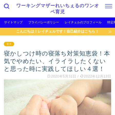
ワーキングマザーれいちぇるのワンオ
ペ育児
サイトマップ
プライバシーポリシー
レイチェルのプロフィール
特定
こんにちは！レイチェルです！自己紹介はこちら！
育児
寝かしつけ時の寝落ち対策知恵袋！本
気でやめたい、イライラしたくない
と思った時に実践してほしい４選！
2020年5月31日
/
2022年12月13日