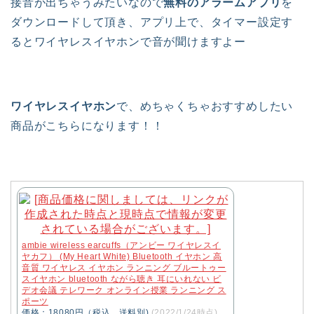
接音が出ちゃうみたいなので
無料のアラームアプリ
を
ダウンロードして頂き、アプリ上で、タイマー設定す
るとワイヤレスイヤホンで音が聞けますよー
ワイヤレスイヤホン
で、めちゃくちゃおすすめしたい
商品がこちらになります！！
ambie wireless earcuffs（アンビー ワイヤレスイ
ヤカフ） (My Heart White) Bluetooth イヤホン 高
音質 ワイヤレス イヤホン ランニング ブルートゥー
スイヤホン bluetooth ながら聴き 耳にいれない ビ
デオ会議 テレワーク オンライン授業 ランニング ス
ポーツ
価格：18080円（税込、送料別)
(2022/1/24時点)